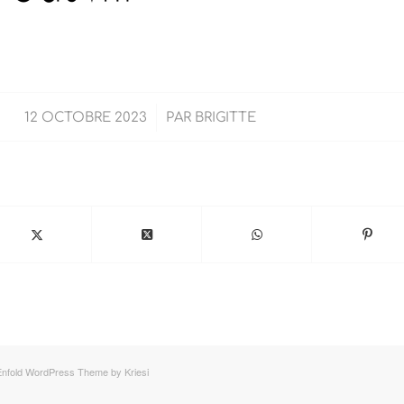
/
12 OCTOBRE 2023
PAR
BRIGITTE
Partager cette publication
Enfold WordPress Theme by Kriesi